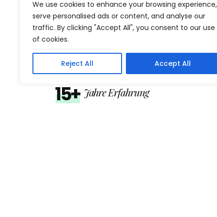
We use cookies to enhance your browsing experience,
Wilhelm Digital
serve personalised ads or content, and analyse our
Wilhelm Digital entwickelt AI-first SaaS-Lösun
traffic. By clicking "Accept All", you consent to our use
of cookies.
für Sprachlernen, Prüfung und digitale
Kursprozesse. Skalierbar, mehrsprachig und
Reject All
Accept All
institutionell einsetzbar.
15+
Jahre Erfahrung