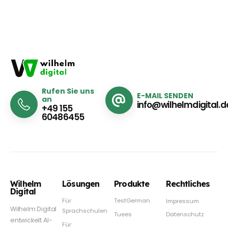
Rufen Sie uns
E-MAIL SENDEN
an
info@wilhelmdigital.d
+49 155
60486455
Wilhelm
Lösungen
Produkte
Rechtliches
Digital
Für
TestGerman
Impressum
Wilhelm Digital
Sprachschulen
Tuees
Datenschutz
entwickelt AI-
Für