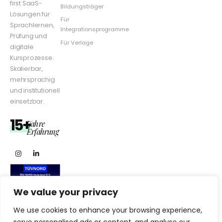
first SaaS-
Bildungsträger
Lösungen für
Für
Sprachlernen,
Integrationsprogramme
Prüfung und
Für Verlage
digitale
Kursprozesse.
Skalierbar,
mehrsprachig
und institutionell
einsetzbar.
15+
Jahre
Erfahrung
We value your privacy
We use cookies to enhance your browsing experience,