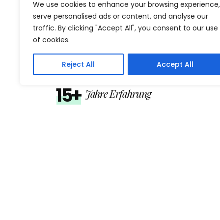
We use cookies to enhance your browsing experience,
Wilhelm Digital
serve personalised ads or content, and analyse our
Wilhelm Digital entwickelt AI-first SaaS-Lösun
traffic. By clicking "Accept All", you consent to our use
of cookies.
für Sprachlernen, Prüfung und digitale
Kursprozesse. Skalierbar, mehrsprachig und
Reject All
Accept All
institutionell einsetzbar.
15+
Jahre Erfahrung